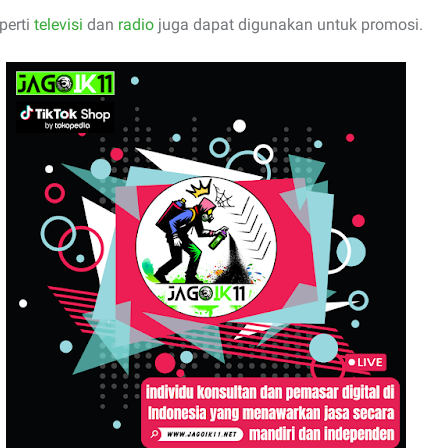
perti
televisi
dan
radio
juga dapat digunakan untuk promosi.